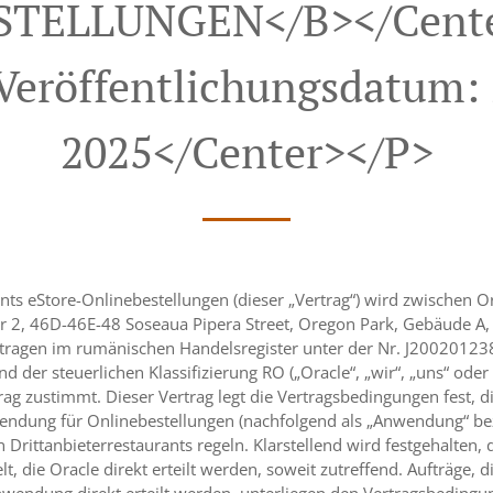
TELLUNGEN</b></cente
eröffentlichungsdatum: 
2025</center></p>
nts eStore-Onlinebestellungen (dieser „Vertrag“) wird zwischen 
r 2, 46D-46E-48 Soseaua Pipera Street, Oregon Park, Gebäude A, 
getragen im rumänischen Handelsregister unter der Nr. J200201
 der steuerlichen Klassifizierung RO („Oracle“, „wir“, „uns“ oder 
rag zustimmt. Dieser Vertrag legt die Vertragsbedingungen fest, d
ndung für Onlinebestellungen (nachfolgend als „Anwendung“ beze
rittanbieterrestaurants regeln. Klarstellend wird festgehalten, 
t, die Oracle direkt erteilt werden, soweit zutreffend. Aufträge,