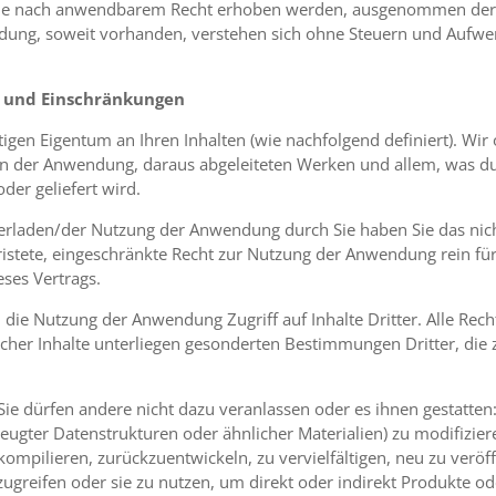
 die nach anwendbarem Recht erhoben werden, ausgenommen der 
dung, soweit vorhanden, verstehen sich ohne Steuern und Aufwe
.
m und Einschränkungen
stigen Eigentum an Ihren Inhalten (wie nachfolgend definiert). Wi
an der Anwendung, daraus abgeleiteten Werken und allem, was d
der geliefert wird.
terladen/der Nutzung der Anwendung durch Sie haben Sie das nicht
ristete, eingeschränkte Recht zur Nutzung der Anwendung rein fü
ses Vertrags.
 die Nutzung der Anwendung Zugriff auf Inhalte Dritter. Alle Rec
olcher Inhalte unterliegen gesonderten Bestimmungen Dritter, die
d Sie dürfen andere nicht dazu veranlassen oder es ihnen gestatten
ugter Datenstrukturen oder ähnlicher Materialien) zu modifizier
ekompilieren, zurückzuentwickeln, zu vervielfältigen, neu zu verö
ugreifen oder sie zu nutzen, um direkt oder indirekt Produkte ode