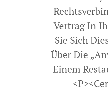
Rechtsverbind
Vertrag In I
Sie Sich Die
Über Die „An
Einem Restau
<p><ce