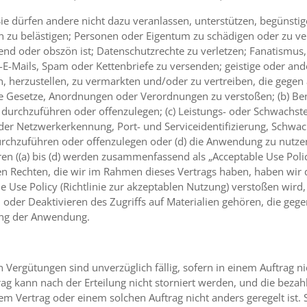
 Sie dürfen andere nicht dazu veranlassen, unterstützen, begünstige
u belästigen; Personen oder Eigentum zu schädigen oder zu verle
gend oder obszön ist; Datenschutzrechte zu verletzen; Fanatismus
E-Mails, Spam oder Kettenbriefe zu versenden; geistige oder and
n, herzustellen, zu vermarkten und/oder zu vertreiben, die gege
e Gesetze, Anordnungen oder Verordnungen zu verstoßen; (b) B
durchzuführen oder offenzulegen; (c) Leistungs- oder Schwachst
er Netzwerkerkennung, Port- und Serviceidentifizierung, Schwac
urchzuführen oder offenzulegen oder (d) die Anwendung zu nut
 ((a) bis (d) werden zusammenfassend als „Acceptable Use Policy
en Rechten, die wir im Rahmen dieses Vertrags haben, haben wir
le Use Policy (Richtlinie zur akzeptablen Nutzung) verstoßen wi
der Deaktivieren des Zugriffs auf Materialien gehören, die gegen
ung der Anwendung.
n Vergütungen sind unverzüglich fällig, sofern in einem Auftrag n
rag kann nach der Erteilung nicht storniert werden, und die bezah
sem Vertrag oder einem solchen Auftrag nicht anders geregelt ist. 