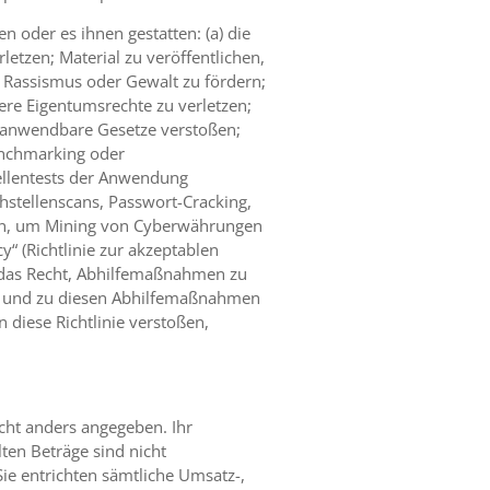
n oder es ihnen gestatten: (a) die
tzen; Material zu veröffentlichen,
, Rassismus oder Gewalt zu fördern;
ere Eigentumsrechte zu verletzen;
n anwendbare Gesetze verstoßen;
enchmarking oder
ellentests der Anwendung
hstellenscans, Passwort-Cracking,
zen, um Mining von Cyberwährungen
“ (Richtlinie zur akzeptablen
 das Recht, Abhilfemaßnahmen zu
rd, und zu diesen Abhilfemaßnahmen
 diese Richtlinie verstoßen,
icht anders angegeben. Ihr
lten Beträge sind nicht
Sie entrichten sämtliche Umsatz-,