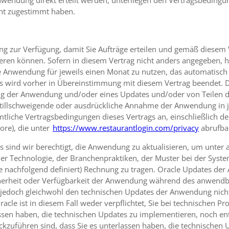
Anwendung direkt erteilt werden, unterliegen den Vertragsbedingu
ant zugestimmt haben.
ng zur Verfügung, damit Sie Aufträge erteilen und gemäß diesem 
ren können. Sofern in diesem Vertrag nicht anders angegeben, ha
ie Anwendung für jeweils einen Monat zu nutzen, das automatisch 
 es wird vorher in Übereinstimmung mit diesem Vertrag beendet. D
g der Anwendung und/oder eines Updates und/oder von Teilen de
 stillschweigende oder ausdrückliche Annahme der Anwendung in
liche Vertragsbedingungen dieses Vertrags an, einschließlich der
tore), die unter
https://www.restaurantlogin.com/privacy
abrufbar
s sind wir berechtigt, die Anwendung zu aktualisieren, um unte
er Technologie, der Branchenpraktiken, der Muster bei der Syst
(wie nachfolgend definiert) Rechnung zu tragen. Oracle Updates
Sicherheit oder Verfügbarkeit der Anwendung während des anwendb
 jedoch gleichwohl den technischen Updates der Anwendung nicht
Oracle ist in diesem Fall weder verpflichtet, Sie bei technisch
assen haben, die technischen Updates zu implementieren, noch ent
ckzuführen sind, dass Sie es unterlassen haben, die technischen