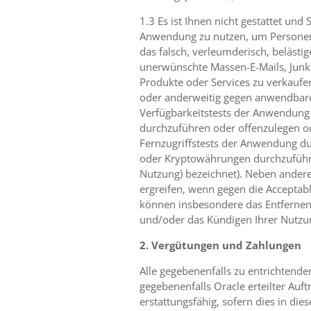
1.3 Es ist Ihnen nicht gestattet und
Anwendung zu nutzen, um Personen z
das falsch, verleumderisch, belästi
unerwünschte Massen-E-Mails, Junk-
Produkte oder Services zu verkaufe
oder anderweitig gegen anwendbar
Verfügbarkeitstests der Anwendung 
durchzuführen oder offenzulegen od
Fernzugriffstests der Anwendung d
oder Kryptowährungen durchzuführen
Nutzung) bezeichnet). Neben ander
ergreifen, wenn gegen die Acceptab
können insbesondere das Entfernen o
und/oder das Kündigen Ihrer Nutz
2. Vergütungen und Zahlungen
Alle gegebenenfalls zu entrichtende
gegebenenfalls Oracle erteilter Auft
erstattungsfähig, sofern dies in die