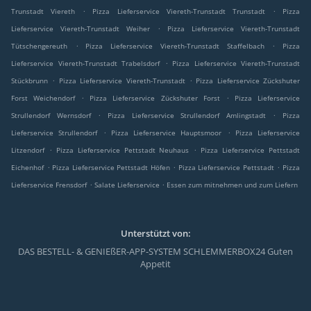
.
.
Trunstadt Viereth
Pizza Lieferservice Viereth-Trunstadt Trunstadt
Pizza
.
Lieferservice Viereth-Trunstadt Weiher
Pizza Lieferservice Viereth-Trunstadt
.
.
Tütschengereuth
Pizza Lieferservice Viereth-Trunstadt Staffelbach
Pizza
.
Lieferservice Viereth-Trunstadt Trabelsdorf
Pizza Lieferservice Viereth-Trunstadt
.
.
Stückbrunn
Pizza Lieferservice Viereth-Trunstadt
Pizza Lieferservice Zückshuter
.
.
Forst Weichendorf
Pizza Lieferservice Zückshuter Forst
Pizza Lieferservice
.
.
Strullendorf Wernsdorf
Pizza Lieferservice Strullendorf Amlingstadt
Pizza
.
.
Lieferservice Strullendorf
Pizza Lieferservice Hauptsmoor
Pizza Lieferservice
.
.
Litzendorf
Pizza Lieferservice Pettstadt Neuhaus
Pizza Lieferservice Pettstadt
.
.
.
Eichenhof
Pizza Lieferservice Pettstadt Höfen
Pizza Lieferservice Pettstadt
Pizza
.
.
Lieferservice Frensdorf
Salate Lieferservice
Essen zum mitnehmen und zum Liefern
Unterstützt von:
DAS BESTELL- & GENIEßER-APP-SYSTEM SCHLEMMERBOX24 Guten
Appetit