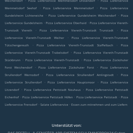
Weichendorf
Pizza Lieferservice Memmelsdorf Drosendorf
Pizza Lieferservice
.
.
Memmelsdorf Seehof
Pizza Lieferservice Memmelsdorf
Pizza Lieferservice
.
.
Gundelsheim Lichteneiche
Pizza Lieferservice Gundelsheim Weichendorf
Pizza
.
.
Lieferservice Gundelsheim
Pizza Lieferservice Oberhaid
Pizza Lieferservice Viereth-
.
.
Trunstadt Viereth
Pizza Lieferservice Viereth-Trunstadt Trunstadt
Pizza
.
Lieferservice Viereth-Trunstadt Weiher
Pizza Lieferservice Viereth-Trunstadt
.
.
Tütschengereuth
Pizza Lieferservice Viereth-Trunstadt Staffelbach
Pizza
.
Lieferservice Viereth-Trunstadt Trabelsdorf
Pizza Lieferservice Viereth-Trunstadt
.
.
Stückbrunn
Pizza Lieferservice Viereth-Trunstadt
Pizza Lieferservice Zückshuter
.
.
Forst Weichendorf
Pizza Lieferservice Zückshuter Forst
Pizza Lieferservice
.
.
Strullendorf Wernsdorf
Pizza Lieferservice Strullendorf Amlingstadt
Pizza
.
.
Lieferservice Strullendorf
Pizza Lieferservice Hauptsmoor
Pizza Lieferservice
.
.
Litzendorf
Pizza Lieferservice Pettstadt Neuhaus
Pizza Lieferservice Pettstadt
.
.
.
Eichenhof
Pizza Lieferservice Pettstadt Höfen
Pizza Lieferservice Pettstadt
Pizza
.
.
Lieferservice Frensdorf
Salate Lieferservice
Essen zum mitnehmen und zum Liefern
Unterstützt von: